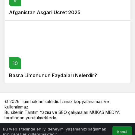
9
Afganistan Asgari Ücret 2025
10
Basra Limonunun Faydaları Nelerdir?
© 2026 Tüm hakları saklıdır. İzinsiz kopyalanamaz ve
kullanılamaz.
Bu sitenin
Tanıtım Yazısı
ve SEO çalışmaları
MUKAS MEDYA
tarafından yürütülmektedir.
Bu web sitesinde en iyi deneyimi yaşamanızı sağlamak
Kabul
için çerezler kullanılmaktadır.