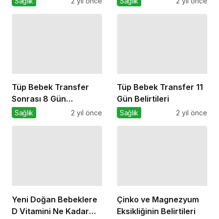
Sağlık
2 yıl önce
Sağlık
2 yıl önce
Tüp Bebek Transfer
Tüp Bebek Transfer 11
Sonrası 8 Gün
Gün Belirtileri
Belirtileri
Sağlık
2 yıl önce
Sağlık
2 yıl önce
Yeni Doğan Bebeklere
Çinko ve Magnezyum
D Vitamini Ne Kadar
Eksikliğinin Belirtileri