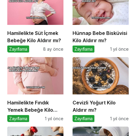
Hamilelikte Süt İçmek
Hünnap Bebe Bisküvisi
Bebeğe Kilo Aldırır mı?
Kilo Aldırır mı?
Zayıflama
8 ay önce
Zayıflama
1 yıl önce
Hamilelikte Fındık
Cevizli Yoğurt Kilo
Yemek Bebeğe Kilo
Aldırır mı?
Aldırır mı?
Zayıflama
1 yıl önce
Zayıflama
1 yıl önce