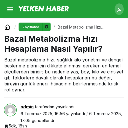
Bazal Metabolizma Hızı Hesaplama Nasıl
Yapılır?
Yorum Yap
Bazal Metabolizma Hızı
Zayıflama
Hesaplama Nasıl Yapılır?
Bazal Metabolizma Hızı
Hesaplama Nasıl Yapılır?
Bazal metabolizma hızı, sağlıklı kilo yönetimi ve dengeli
beslenme planı için dikkate alınması gereken en temel
ölçütlerden biridir; bu nedenle yaş, boy, kilo ve cinsiyet
gibi faktörlere dayalı olarak hesaplanan bu değer,
bireyin günlük enerji ihtiyacının belirlenmesinde kritik
rol oynar.
admin
tarafından yayınlandı
6 Temmuz 2025, 16:56
yayınlandı
6 Temmuz 2025,
17:05
güncellendi
5dk, 18sn