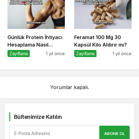
Günlük Protein İhtiyacı
Feramat 100 Mg 30
Hesaplama Nasıl
Kapsül Kilo Aldırır mı?
Yapılır?
Zayıflama
1 yıl önce
Zayıflama
1 yıl önce
Yorumlar kapalı.
Bültenimize Katılın
ABONE OL